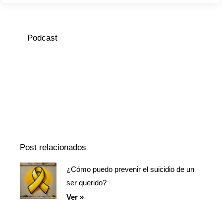
Podcast
Episodio
Mostrar
Siguiente
anterior
la
episodio
Mostrar
lista
La
de
Información
episodios
Del
Pódcast
Post relacionados
¿Cómo puedo prevenir el suicidio de un
Página
Página
Página
ser querido?
Ver »