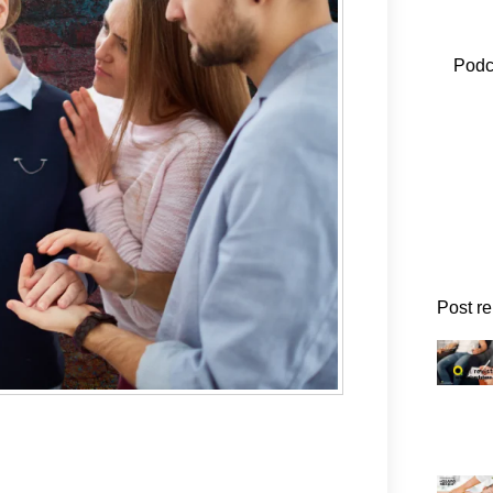
Podc
Post r