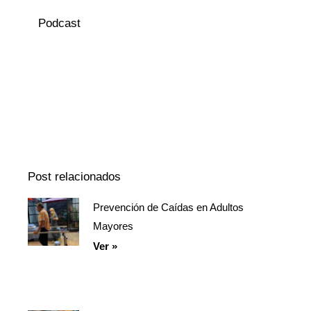
Podcast
Episodio
Mostrar
Siguiente
anterior
la
episodio
Mostrar
lista
La
de
Información
episodios
Del
Pódcast
Post relacionados
Prevención de Caídas en Adultos
Página
Página
Página
Mayores
Ver »