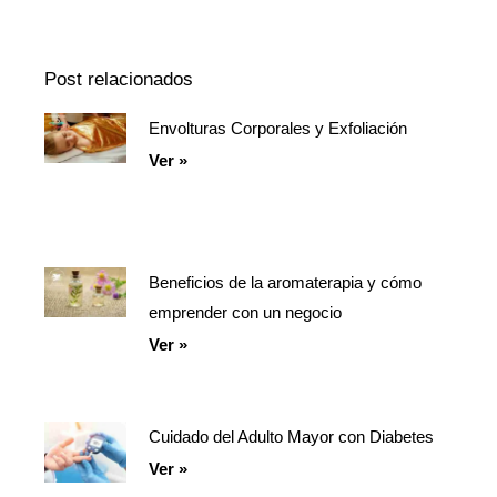
La
de
Información
episodios
Del
Pódcast
Post relacionados
Envolturas Corporales y Exfoliación
Página
Página
Página
Ver »
Beneficios de la aromaterapia y cómo
emprender con un negocio
Ver »
Cuidado del Adulto Mayor con Diabetes
Ver »