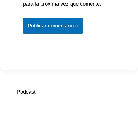
para la próxima vez que comente.
Podcast
Episodio
Mostrar
Siguiente
anterior
la
episodio
Mostrar
lista