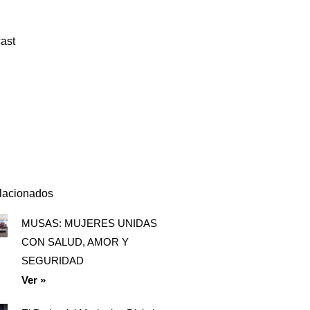
ast
Episodio
Mostrar
Siguiente
anterior
la
episodio
Mostrar
lista
La
de
Información
episodios
Del
Pódcast
elacionados
MUSAS: MUJERES UNIDAS
Página
Página
Página
CON SALUD, AMOR Y
SEGURIDAD
Ver »