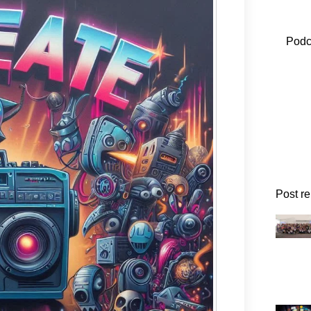
Podc
Post r