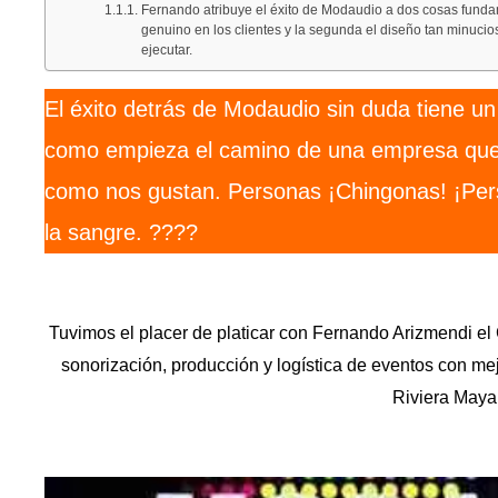
Fernando atribuye el éxito de Modaudio a dos cosas fundame
genuino en los clientes y la segunda el diseño tan minucio
ejecutar.
El éxito detrás de Modaudio sin duda tiene u
como empieza el camino de una empresa que
como nos gustan. Personas ¡Chingonas! ¡Per
la sangre. ????
Tuvimos el placer de platicar con Fernando Arizmendi 
sonorización, producción y logística de eventos con me
Riviera Maya