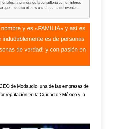
ntales, la primera es la consultoría con un interés
so que le dedica el crew a cada punto del evento a
n nombre y es «FAMILIA» y así es
 indudablemente es de personas
sonas de verdad! y con pasión en
el CEO de Modaudio, una de las empresas de
jor reputación en la Ciudad de México y la