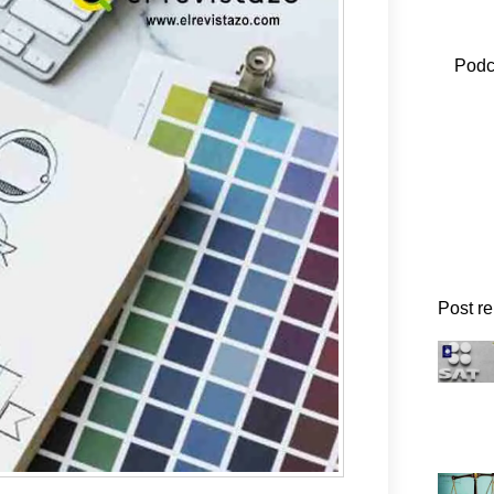
Podc
Post r