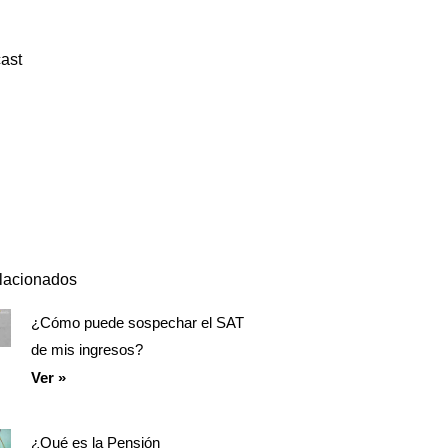
ast
Episodio
Mostrar
Siguiente
anterior
la
episodio
Mostrar
lista
La
de
Información
episodios
Del
Pódcast
elacionados
¿Cómo puede sospechar el SAT
Página
Página
Página
de mis ingresos?
Ver »
¿Qué es la Pensión