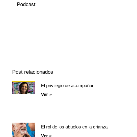
Podcast
Episodio
Mostrar
Siguiente
anterior
la
episodio
Mostrar
lista
La
de
Información
episodios
Del
Pódcast
Post relacionados
El privilegio de acompañar
Página
Página
Página
Ver »
El rol de los abuelos en la crianza
Ver »