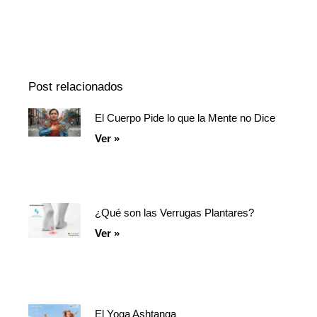
Episodio
Mostrar
Siguiente
anterior
la
episodio
Mostrar
lista
La
de
Información
episodios
Del
Pódcast
Post relacionados
El Cuerpo Pide lo que la Mente no Dice
Página
Página
Página
Ver »
¿Qué son las Verrugas Plantares?
Ver »
El Yoga Ashtanga