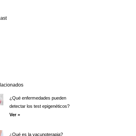
ast
Episodio
Mostrar
Siguiente
anterior
la
episodio
Mostrar
lista
La
de
Información
episodios
Del
Pódcast
elacionados
¿Qué enfermedades pueden
Página
Página
Página
detectar los test epigenéticos?
Ver »
¿Qué es la vacunoterapia?