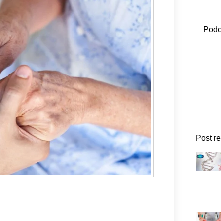
Podc
Post r