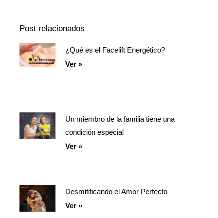
de
Información
episodios
Del
Pódcast
Post relacionados
¿Qué es el Facelift Energético?
Página
Página
Página
Ver »
Un miembro de la familia tiene una
condición especial
Ver »
Desmitificando el Amor Perfecto
Ver »