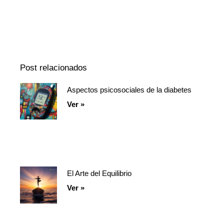
Episodio
Mostrar
Siguiente
anterior
la
episodio
Mostrar
lista
La
de
Información
episodios
Del
Pódcast
Post relacionados
Aspectos psicosociales de la diabetes
Página
Página
Página
Ver »
El Arte del Equilibrio
Ver »