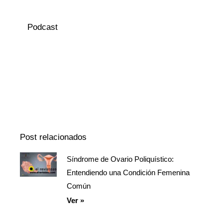
Podcast
Episodio
Mostrar
Siguiente
anterior
la
episodio
Mostrar
lista
La
de
Información
episodios
Del
Pódcast
Post relacionados
Síndrome de Ovario Poliquístico:
Página
Página
Página
Entendiendo una Condición Femenina
Común
Ver »