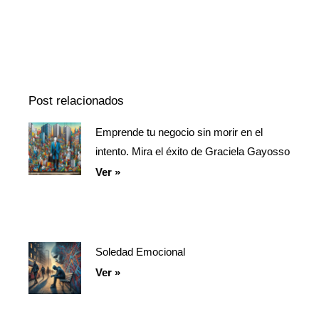
Episodio
Mostrar
Siguiente
anterior
la
episodio
Mostrar
lista
La
de
Información
episodios
Del
Pódcast
Post relacionados
Emprende tu negocio sin morir en el
Página
Página
Página
intento. Mira el éxito de Graciela Gayosso
Ver »
Soledad Emocional
Ver »