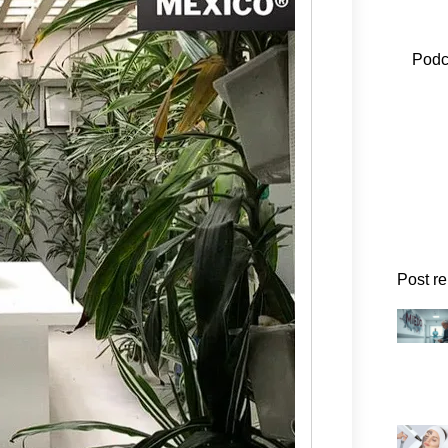
Podc
Post r