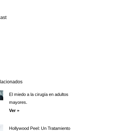
ast
Episodio
Mostrar
Siguiente
anterior
la
episodio
Mostrar
lista
La
de
Información
episodios
Del
Pódcast
elacionados
El miedo a la cirugía en adultos
Página
Página
Página
mayores.
Ver »
Hollywood Peel: Un Tratamiento