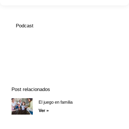
Podcast
Episodio
Mostrar
Siguiente
anterior
la
episodio
Mostrar
lista
La
de
Información
episodios
Del
Pódcast
Post relacionados
El juego en familia
Página
Página
Página
Ver »