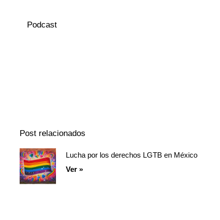
Podcast
Episodio
Mostrar
Siguiente
anterior
la
episodio
Mostrar
lista
La
de
Información
episodios
Del
Pódcast
Post relacionados
Lucha por los derechos LGTB en México
Página
Página
Página
Ver »