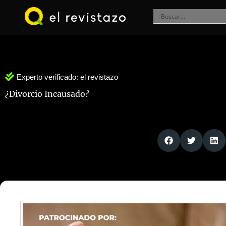
Ir
al
contenido
Experto verificado:
el revistazo
¿Divorcio Incausado?