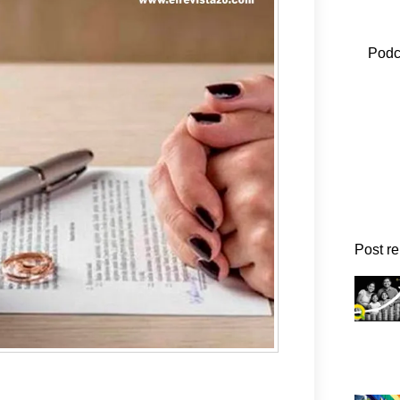
Podc
Post r