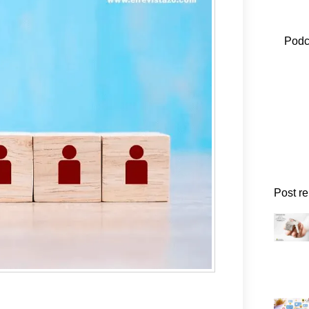
Podc
Post r