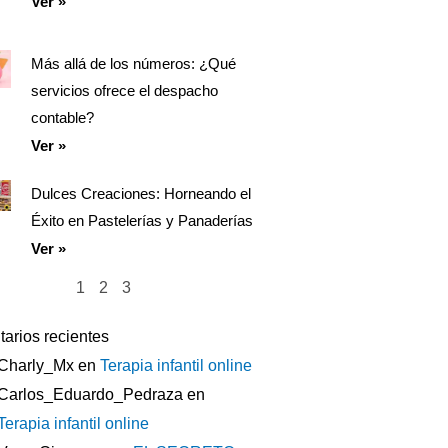
Ver »
Más allá de los números: ¿Qué
servicios ofrece el despacho
contable?
Ver »
Dulces Creaciones: Horneando el
Éxito en Pastelerías y Panaderías
Ver »
1
2
3
arios recientes
Charly_Mx
en
Terapia infantil online
Carlos_Eduardo_Pedraza
en
Terapia infantil online