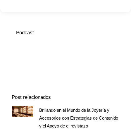
Podcast
Episodio
Mostrar
Siguiente
anterior
la
episodio
Mostrar
lista
La
de
Información
episodios
Del
Pódcast
Post relacionados
Brillando en el Mundo de la Joyería y
Página
Página
Página
Accesorios con Estrategias de Contenido
y el Apoyo de el revistazo