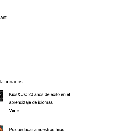
ast
Episodio
Mostrar
Siguiente
anterior
la
episodio
Mostrar
lista
La
de
Información
episodios
Del
Pódcast
elacionados
Kids&Us: 20 años de éxito en el
Página
Página
Página
aprendizaje de idiomas
Ver »
Psicoeducar a nuestros hijos