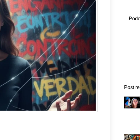
Podc
Post r