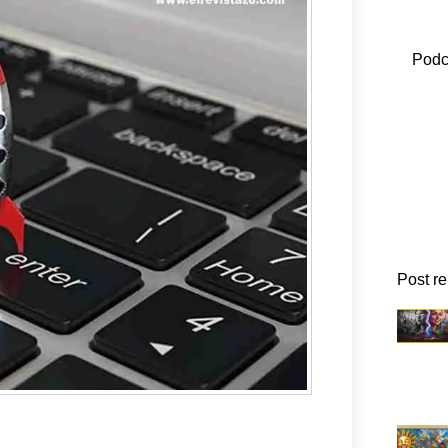
Podc
Post r