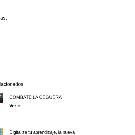
ast
Episodio
Mostrar
Siguiente
anterior
la
episodio
Mostrar
lista
La
de
Información
episodios
Del
Pódcast
elacionados
COMBATE LA CEGUERA
Página
Página
Página
Ver »
Digitaliza tu aprendizaje, la nueva