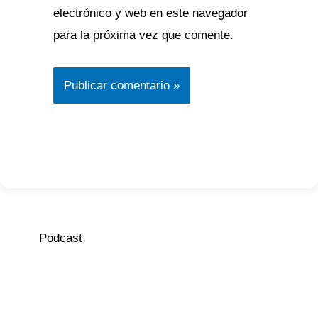
electrónico y web en este navegador
para la próxima vez que comente.
Podcast
Episodio
Mostrar
Siguiente