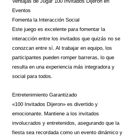
Ventajas de Jugar 100 Invitados Dijeron en
Eventos
Fomenta la Interacción Social
Este juego es excelente para fomentar la
interacción entre los invitados que quizás no se
conozcan entre sí. Al trabajar en equipo, los
participantes pueden romper barreras, lo que
resulta en una experiencia más integradora y
social para todos.
Entretenimiento Garantizado
«100 Invitados Dijeron» es divertido y
emocionante. Mantiene a los invitados
involucrados y entretenidos, asegurando que la
fiesta sea recordada como un evento dinámico y