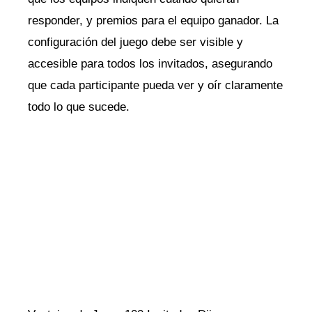
responder, y premios para el equipo ganador. La
configuración del juego debe ser visible y
accesible para todos los invitados, asegurando
que cada participante pueda ver y oír claramente
todo lo que sucede.