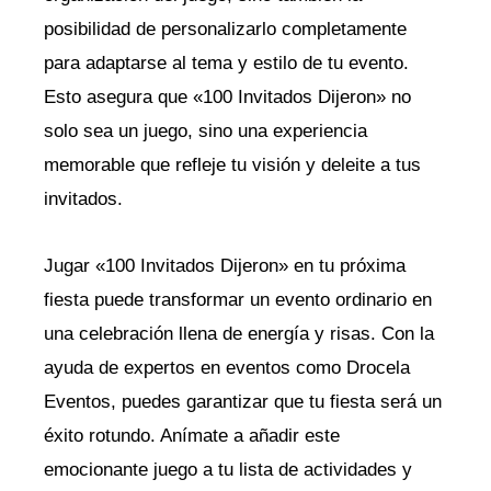
posibilidad de personalizarlo completamente
para adaptarse al tema y estilo de tu evento.
Esto asegura que «100 Invitados Dijeron» no
solo sea un juego, sino una experiencia
memorable que refleje tu visión y deleite a tus
invitados.
Jugar «100 Invitados Dijeron» en tu próxima
fiesta puede transformar un evento ordinario en
una celebración llena de energía y risas. Con la
ayuda de expertos en eventos como Drocela
Eventos, puedes garantizar que tu fiesta será un
éxito rotundo. Anímate a añadir este
emocionante juego a tu lista de actividades y