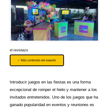
el revistazo
✅ Más contenido del experto
Introducir juegos en las fiestas es una forma
excepcional de romper el hielo y mantener a los
invitados entretenidos. Uno de los juegos que ha
ganado popularidad en eventos y reuniones es