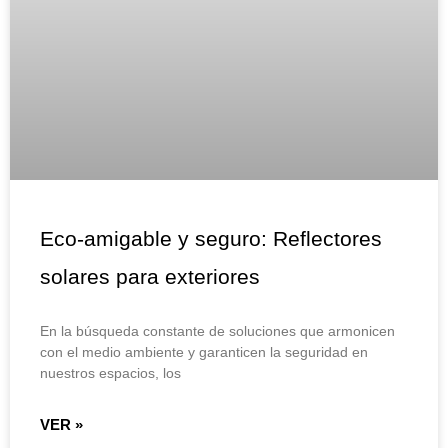
Eco-amigable y seguro: Reflectores
solares para exteriores
En la búsqueda constante de soluciones que armonicen
con el medio ambiente y garanticen la seguridad en
nuestros espacios, los
VER »