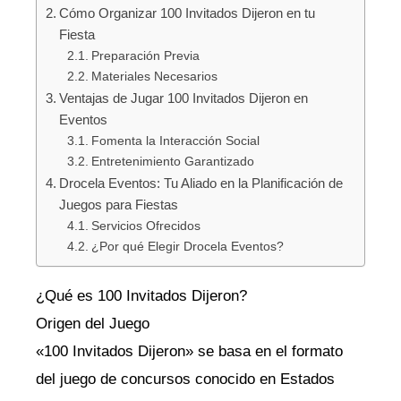
Cómo Organizar 100 Invitados Dijeron en tu
Fiesta
Preparación Previa
Materiales Necesarios
Ventajas de Jugar 100 Invitados Dijeron en
Eventos
Fomenta la Interacción Social
Entretenimiento Garantizado
Drocela Eventos: Tu Aliado en la Planificación de
Juegos para Fiestas
Servicios Ofrecidos
¿Por qué Elegir Drocela Eventos?
¿Qué es 100 Invitados Dijeron?
Origen del Juego
«100 Invitados Dijeron» se basa en el formato
del juego de concursos conocido en Estados