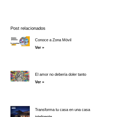
anterior
la
episodio
Mostrar
lista
La
de
Información
episodios
Del
Pódcast
Post relacionados
Conoce a Zona Móvil
Página
Página
Página
Ver »
El amor no debería doler tanto
Ver »
Transforma tu casa en una casa
inteligente