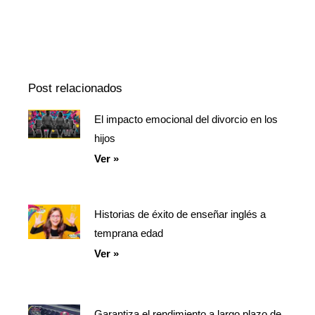
Episodio
Mostrar
Siguiente
anterior
la
episodio
Mostrar
lista
La
de
Información
episodios
Del
Pódcast
Post relacionados
El impacto emocional del divorcio en los
Página
Página
Página
hijos
Ver »
Historias de éxito de enseñar inglés a
temprana edad
Ver »
Garantiza el rendimiento a largo plazo de