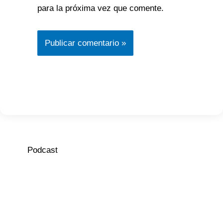
para la próxima vez que comente.
Podcast
Episodio
Mostrar
Siguiente
anterior
la
episodio
Mostrar
lista