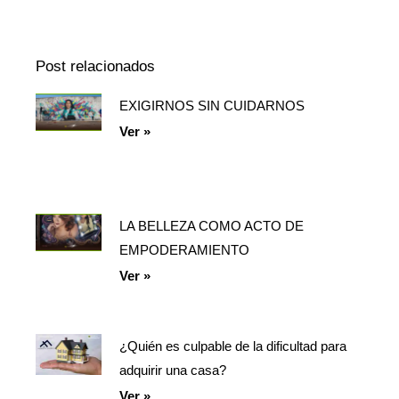
La
de
Información
episodios
Del
Pódcast
Post relacionados
EXIGIRNOS SIN CUIDARNOS
Página
Página
Página
Ver »
LA BELLEZA COMO ACTO DE
EMPODERAMIENTO
Ver »
¿Quién es culpable de la dificultad para
adquirir una casa?
Ver »