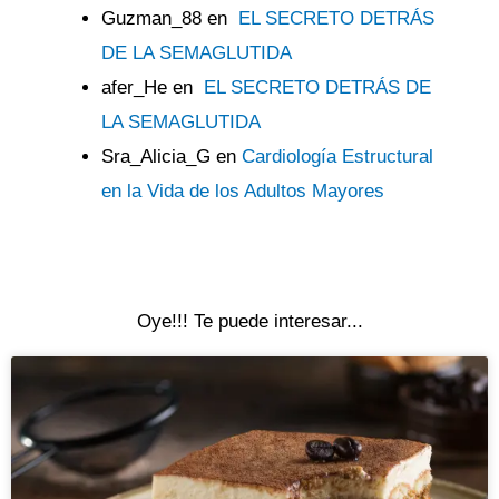
Guzman_88
en
EL SECRETO DETRÁS
DE LA SEMAGLUTIDA
afer_He
en
EL SECRETO DETRÁS DE
LA SEMAGLUTIDA
Sra_Alicia_G
en
Cardiología Estructural
en la Vida de los Adultos Mayores
Oye!!! Te puede interesar...