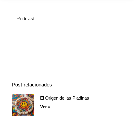
Podcast
Episodio
Mostrar
Siguiente
anterior
la
episodio
Mostrar
lista
La
de
Información
episodios
Del
Pódcast
Post relacionados
El Origen de las Piadinas
Página
Página
Página
Ver »