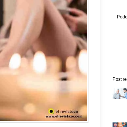
Podc
Post r