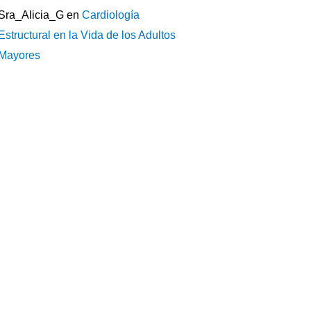
Sra_Alicia_G
en
Cardiología
Estructural en la Vida de los Adultos
Mayores