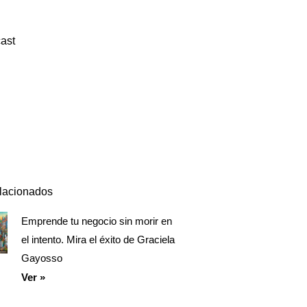
ast
Episodio
Mostrar
Siguiente
anterior
la
episodio
Mostrar
lista
La
de
Información
episodios
Del
Pódcast
elacionados
Emprende tu negocio sin morir en
Página
Página
Página
el intento. Mira el éxito de Graciela
Gayosso
Ver »