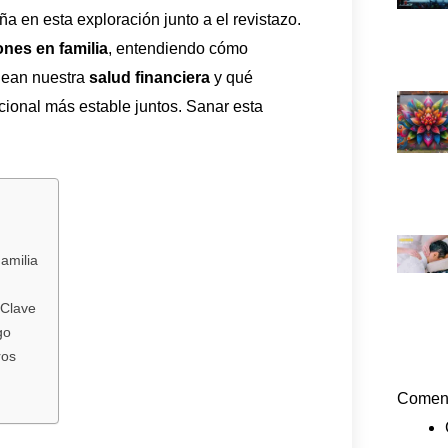
 en esta exploración junto a el revistazo.
nes en familia
, entendiendo cómo
ldean nuestra
salud financiera
y qué
ional más estable juntos. Sanar esta
amilia
 Clave
go
ros
Coment