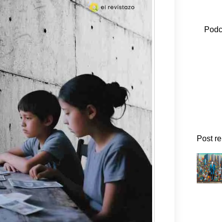
Podc
Post r